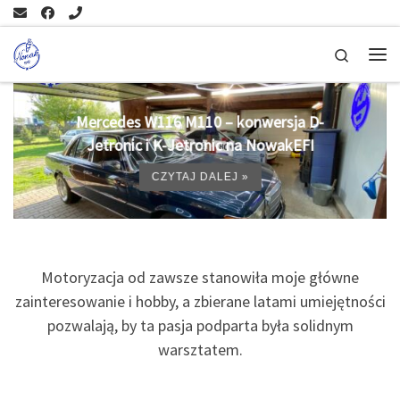
Skip to content
Search
Me
Mercedes W116 M110 – konwersja D-
Jetronic i K-Jetronic na NowakEFI
CZYTAJ DALEJ »
Motoryzacja od zawsze stanowiła moje główne
zainteresowanie i hobby, a zbierane latami umiejętności
pozwalają, by ta pasja podparta była solidnym
warsztatem.