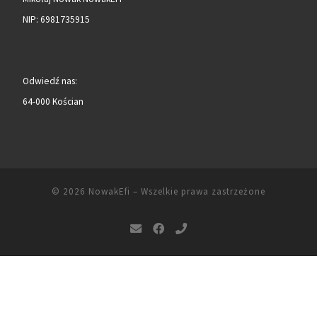
NIP: 6981735915
Odwiedź nas:
64-000 Kościan
© 2026
NowakEfi
– Wszelkie prawa zastrzeżone