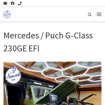
Skip to content
Search
Me
Mercedes / Puch G-Class
230GE EFI