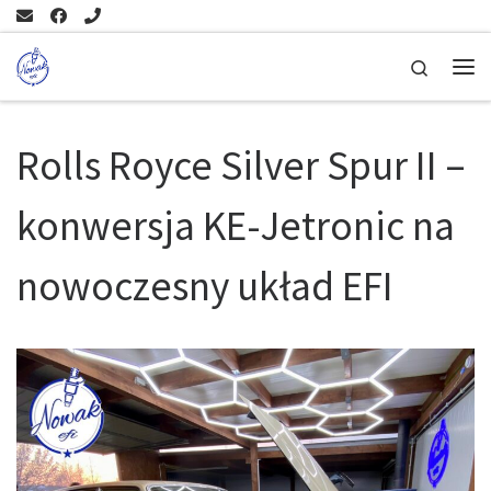
Skip to content
Search
Me
Rolls Royce Silver Spur II –
konwersja KE-Jetronic na
nowoczesny układ EFI