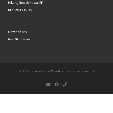
Mikołaj Nowak NowakEFI
NIP: 6981735915
Odwiedź nas:
64-000 Kościan
© 2026
NowakEfi
– Wszelkie prawa zastrzeżone