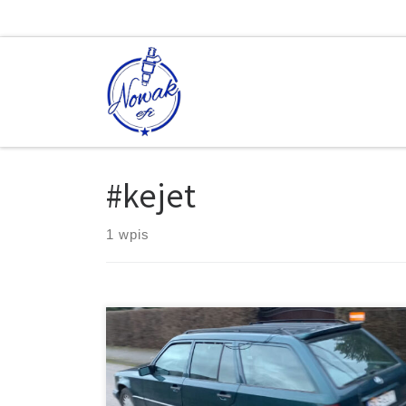
Skip to content
#kejet
1 wpis
[…]