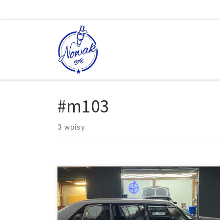
Skip to content
#m103
3 wpisy
[…]